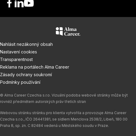
F
L
Y
a
i
o
c
n
u
e
k
T
b
e
u
o
d
b
Nahlásit nezákonný obsah
o
I
e
Nastavení cookies
k
n
Transparentnost
Reklama na portálech Alma Career
Zásady ochrany soukromí
Podmínky používání
© Alma Career Czechia s.r.o. Vizuální podoba webové stránky může být
rovněž předmětem autorských práv třetích stran
Webovou stránku stránku pro klienta vytvořila a provozuje Alma Career
Czechia s.r.o., IČO 26441381, se sídlem Menclova 2538/2, Libeň, 180 00
Praha 8, sp. zn. C 82484 vedená u Městského soudu v Praze.