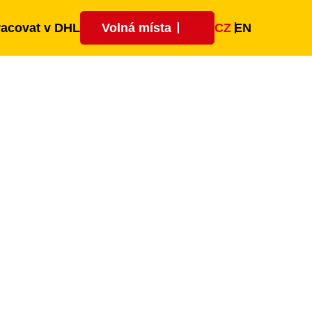
CZ
EN
racovat v DHL
Volná místa