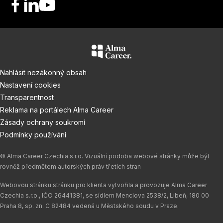
F
L
Y
a
i
o
c
n
u
e
k
T
b
e
u
o
d
b
Nahlásit nezákonný obsah
o
I
e
Nastavení cookies
k
n
Transparentnost
Reklama na portálech Alma Career
Zásady ochrany soukromí
Podmínky používání
© Alma Career Czechia s.r.o. Vizuální podoba webové stránky může být
rovněž předmětem autorských práv třetích stran
Webovou stránku stránku pro klienta vytvořila a provozuje Alma Career
Czechia s.r.o., IČO 26441381, se sídlem Menclova 2538/2, Libeň, 180 00
Praha 8, sp. zn. C 82484 vedená u Městského soudu v Praze.