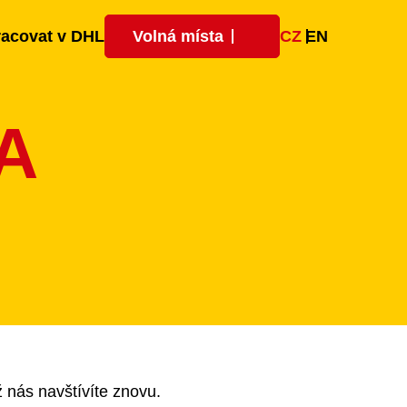
CZ
EN
racovat v DHL
Volná místa
A
ž nás navštívíte znovu.