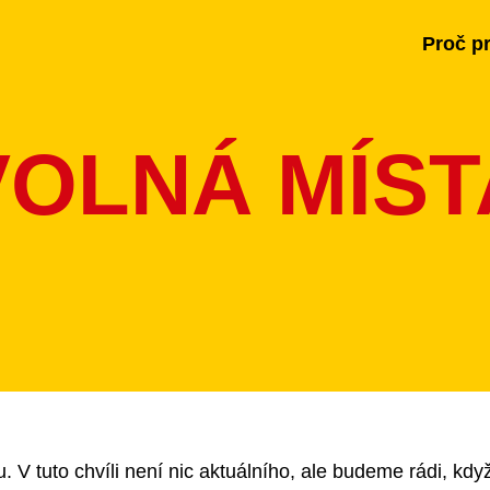
Proč p
VOLNÁ MÍST
V tuto chvíli není nic aktuálního, ale budeme rádi, kdy