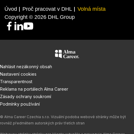
Úvod
Proč pracovat v DHL
Volná místa
Copyright © 2026 DHL Group
F
L
Y
a
i
o
c
n
u
e
k
T
b
e
u
o
d
b
Nahlásit nezákonný obsah
o
I
e
Nastavení cookies
k
n
Transparentnost
Reklama na portálech Alma Career
Zásady ochrany soukromí
Podmínky používání
© Alma Career Czechia s.r.o. Vizuální podoba webové stránky může být
rovněž předmětem autorských práv třetích stran