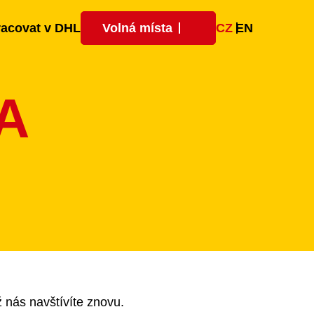
CZ
EN
racovat v DHL
Volná místa
A
ž nás navštívíte znovu.