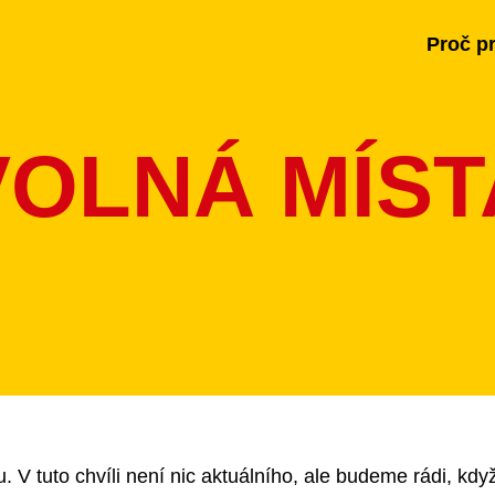
Proč p
VOLNÁ MÍST
V tuto chvíli není nic aktuálního, ale budeme rádi, kdy